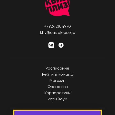
Белогорск
София
Благовещенск
ВЕЛИКОБРИТАНИЯ
Брянск
Лондон
Великий Новгород
+79242104970
ВЕНГРИЯ
khv@quizplease.ru
Владивосток
Будапешт
Владикавказ
ВЬЕТНАМ
Владимир
Дананг
Волгоград
Нячанг
Волгодонск
Расписание
Волжский
ГЕРМАНИЯ
Рейтинг команд
Вологда
Берлин
Магазин
Франшиза
Воркута
Дюссельдорф/Кёльн
Корпоративы
Воронеж
Мюнхен
Игры Хоум
Горно-Алтайск
ГРЕЦИЯ
Екатеринбург
Афины